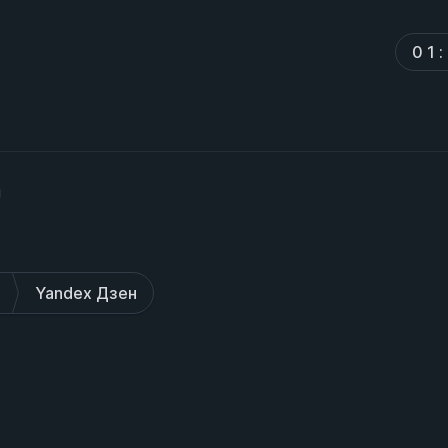
0
1
:
н
Yandex Дзен