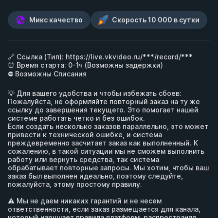
Микс качество
Скорость 10 000 в сутки
🔗 Ссылка (Тип): 
https://live.vkvideo.ru/***/record/***
⏰ Время старта: 0-1ч (Возможны задержки)

⛔️ Возможны Списания

💡 Для вашего удобства и чтобы избежать сбоев:

Пожалуйста, не оформляйте повторный заказ на ту же 
ссылку до завершения текущего. Это помогает нашей 
системе работать четко и без ошибок.

Если создать несколько заказов параллельно, это может 
привести к технической ошибке, и система 
преждевременно засчитает заказ как выполненный. К 
сожалению, в такой ситуации мы не сможем выполнить 
работу или вернуть средства, так система 
обрабатывает повторные запросы. Мы хотим, чтобы ваш 
заказ был выполнен идеально, поэтому следуйте, 
пожалуйста, этому простому правилу.

⚠️ Мы не даем никаких гарантий и не несем 
ответственности, если заказ размещается для канала, 
который нарушает правила платформ, распространяя 