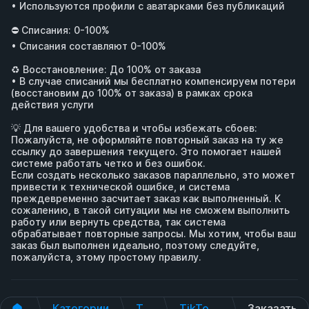
• Используются профили с аватарками без публикаций

⛔️ Списания: 0-100%

• Списания составляют 0-100%

♻️ Восстановление: До 100% от заказа 

• В случае списаний мы бесплатно компенсируем потери 
(восстановим до 100% от заказа) в рамках срока 
действия услуги

💡 Для вашего удобства и чтобы избежать сбоев:

Пожалуйста, не оформляйте повторный заказ на ту же 
ссылку до завершения текущего. Это помогает нашей 
системе работать четко и без ошибок.

Если создать несколько заказов параллельно, это может 
привести к технической ошибке, и система 
преждевременно засчитает заказ как выполненный. К 
сожалению, в такой ситуации мы не сможем выполнить 
работу или вернуть средства, так система 
обрабатывает повторные запросы. Мы хотим, чтобы ваш 
заказ был выполнен идеально, поэтому следуйте, 
пожалуйста, этому простому правилу.
Категории
TikTok
TikTok Лайки
Заказать