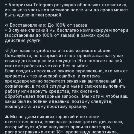
• Алгоритмы Telegram регулярно обновляют статистику, 
из-за чего часть подписчиков после или до срока может 
быть удалена платформой

♻️ Восстановление: До 100% от заказа 

• В случае списаний мы бесплатно компенсируем потери 
(восстановим до 100% от заказа) в рамках срока 
действия услуги

💡 Для вашего удобства и чтобы избежать сбоев:

Пожалуйста, не оформляйте повторный заказ на ту же 
ссылку до завершения текущего. Это помогает нашей 
системе работать четко и без ошибок.

Если создать несколько заказов параллельно, это может 
привести к технической ошибке, и система 
преждевременно засчитает заказ как выполненный. К 
сожалению, в такой ситуации мы не сможем выполнить 
работу или вернуть средства, так система 
обрабатывает повторные запросы. Мы хотим, чтобы ваш 
заказ был выполнен идеально, поэтому следуйте, 
пожалуйста, этому простому правилу.

⚠️ Мы не даем никаких гарантий и не несем 
ответственности, если заказ размещается для канала, 
который пуст и/или нарушает правила платформ, 
распространяя контент 18+, пропаганду наркотиков, 