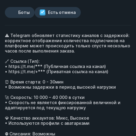
Боты
Есть отмена
⚠️ Telegram обновляет статистику каналов с задержкой: 
корректное отображение количества подписчиков на 
платформе может происходить только спустя несколько 
часов после выполнения заказа.

🔗 Ссылка (Тип): 

• 
https://t.me/***
 (Публичная ссылка на канал)

• 
https://t.me/+***
 (Приватная ссылка на канал)

⏰ Время старта: 0 - 30мин 

• Возможны задержки в период высокой нагрузки

🚀 Скорость: 10 000 – 40 000 в сутки 

• Скорость не является фиксированной величиной и 
адаптируется под текущую нагрузку

💎 Качество аккаунтов: Микс, Высокое 

• Используются профили с аватарками

⛔️ Списания: Возможны
