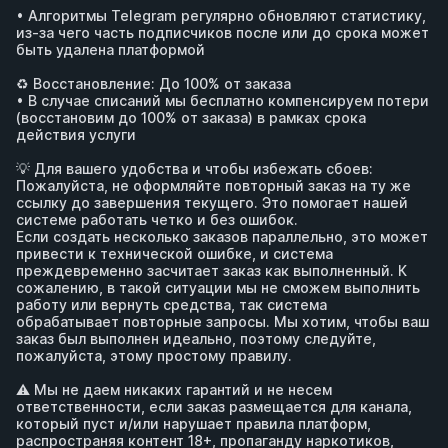
• Алгоритмы Telegram регулярно обновляют статистику, 
из-за чего часть подписчиков после или до срока может 
быть удалена платформой

♻️ Восстановление: До 100% от заказа 

• В случае списаний мы бесплатно компенсируем потери 
(восстановим до 100% от заказа) в рамках срока 
действия услуги

💡 Для вашего удобства и чтобы избежать сбоев:

Пожалуйста, не оформляйте повторный заказ на ту же 
ссылку до завершения текущего. Это помогает нашей 
системе работать четко и без ошибок.

Если создать несколько заказов параллельно, это может 
привести к технической ошибке, и система 
преждевременно засчитает заказ как выполненный. К 
сожалению, в такой ситуации мы не сможем выполнить 
работу или вернуть средства, так система 
обрабатывает повторные запросы. Мы хотим, чтобы ваш 
заказ был выполнен идеально, поэтому следуйте, 
пожалуйста, этому простому правилу.

⚠️ Мы не даем никаких гарантий и не несем 
ответственности, если заказ размещается для канала, 
который пуст и/или нарушает правила платформ, 
распространяя контент 18+, пропаганду наркотиков, 